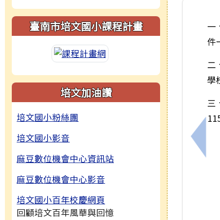
臺南市培文國小課程計畫
一
件
二
學
培文加油讚
三
培文國小粉絲團
1
培文國小影音
上一
麻豆數位機會中心資訊站
麻豆數位機會中心影音
培文國小百年校慶網頁
回顧培文百年風華與回憶