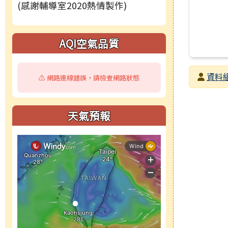
(感謝輔導室2020熱情製作)
右邊區域內容
AQI空氣品質
發布者
資料
⚠️ 網路連線錯誤，請檢查網路狀態
發布日期
瀏覽次數
天氣預報