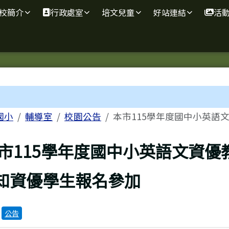
學
校簡介
行政處室
培文兒童
好站連結
活
容區域
國小
輔導室
校園公告
本市115學年度國中小英語文
上頁
市115學年度國中小英語文資
知資優學生報名參加
：
公告