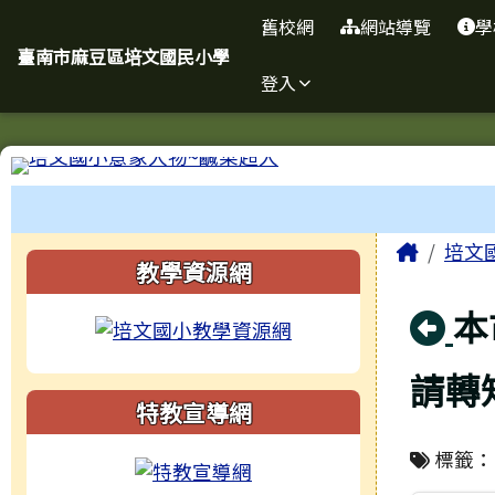
臺南市麻豆區培文國民小
導覽列
跳至主內容區
舊校網
網站導覽
學
臺南市麻豆區培文國民小學
登入
工具列
頁尾區域
主內
Home
培文
左邊區域內容
教學資源網
回
本
請轉
特教宣導網
標籤