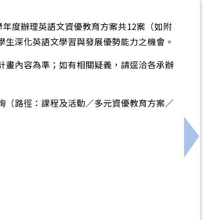
學年度辦理英語文資優教育方案共12案（如附
學生深化英語文學習與發展優勢能力之機會。
計畫內容為準；如有相關疑義，請逕洽各承辦
詢（路徑：課程及活動／多元資優教育方案／
教師增能系列研習實施計畫，請轉知所屬教師踴躍報名參加
下一筆