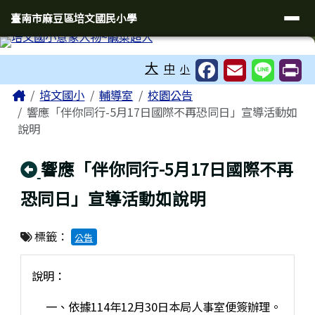
臺南市麻豆區培文國民小學
導覽列
跳至主內容區
臺南市麻豆區培文國民小學
工具列
大
中
小
頁尾區域
主內容區域
Home
培文國小
輔導室
校園公告
響應「伴你同行-5月17日國際不再恐同日」宣導活動如
說明
回上頁
響應「伴你同行-5月17日國際不再
恐同日」宣導活動如說明
標籤：
公告
說明：
一、依據114年12月30日本局人事室便簽辦理。