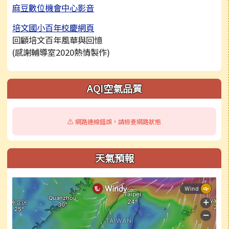
麻豆數位機會中心影音
培文國小百年校慶網頁
回顧培文百年風華與回憶
(感謝輔導室2020熱情製作)
右邊區域內容
AQI空氣品質
⚠️ 網路連線錯誤，請檢查網路狀態
天氣預報