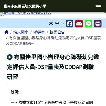
臺南市麻豆區培文國民小學
導覽列
跳至主內容區
臺南市麻豆區培文國民小學
工具列
大
中
小
頁尾區域
主內容區域
Home
培文國小
輔導室
校園公告
有關佳里國小辦理身心障礙幼兒鑑定評估人員-DSP量表
及CDDAP測驗研...
回上頁
有關佳里國小辦理身心障礙幼兒鑑
定評估人員-DSP量表及CDDAP測驗
研習
說明:
一、依據本市115年度高級中等以下學校及幼兒園