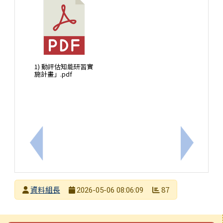
1) 動評估知能研習實
施計畫」.pdf
上一筆：有關佳里國小辦理身心障礙學生鑑定評估人
下一筆：
發布者
資料組長
87
2026-05-06 08:06:09
發布日期
瀏覽次數