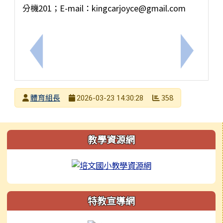
分機201；E-mail：kingcarjoyce@gmail.com
上一筆：轉知--臺南市蕭壠北頭洋發展協會辦理「1
下一筆：
發布者
體育組長
358
2026-03-23 14:30:28
發布日期
瀏覽次數
左邊區域內容
教學資源網
特教宣導網