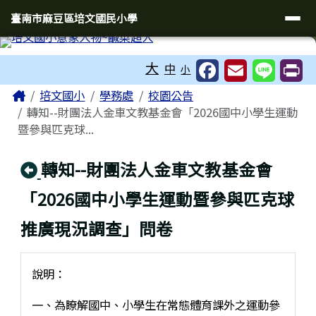
臺南市麻豆區培文國民小學
導覽列
跳至主內容區
臺南市麻豆區培文國民小學
工具列
大
中
小
頁尾區域
主內容區域
Home
培文國小
學務處
校園公告
轉知--財團法人金車文教基金會「2026國中小學生運動
暨參與匹克球...
回上頁
轉知--財團法人金車文教基金會
「2026國中小學生運動暨參與匹克球
推廣現況調查」問卷
說明：
一、為瞭解國中、小學生在常態體育課外之運動參