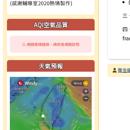
(感謝輔導室2020熱情製作)
三
右邊區域內容
AQI空氣品質
四
fr
⚠️ 網路連線錯誤，請檢查網路狀態
天氣預報
發布者
衛生
發布日期
瀏覽次數