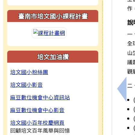
作
臺南市培文國小課程計畫
說
一
全
山
培文加油讚
議
觀
培文國小粉絲團
培文國小影音
二
上一
麻豆數位機會中心資訊站
麻豆數位機會中心影音
培文國小百年校慶網頁
回顧培文百年風華與回憶