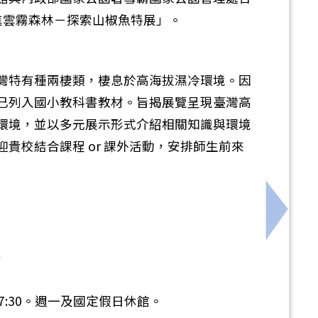
走進雲霧森林－探索山椒魚特展」。
灣特有種兩棲類，棲息於高海拔濕冷環境。因
已列入國小教科書教材。旨揭展覽呈現臺灣高
環境，並以多元展示形式介紹相關知識與環境
貴校結合課程 or 課外活動，安排師生前來
實施計畫，轉知家長踴躍報名參加
下一筆
）
 至 17:30。週一及國定假日休館。