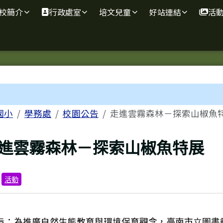
學
校簡介
行政處室
培文兒童
好站連結
活
容區域
國小
學務處
校園公告
走進雲霧森林－探索山椒魚
上頁
進雲霧森林－探索山椒魚特展
：
活動
旨：為推廣自然生態教育與環境保育觀念，臺南市立圖書