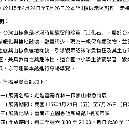
，於115年4月24日至7月26日於本館1樓展示區辦理「
明：
、台灣山椒魚是冰河時期遺留的珍貴「活化石」，屬於台
球暖化與棲地破壞，數量稀少，現為一級保育類動物，並
生態與山椒魚棲地樣貌，引導觀眾認識珍貴物種及其生存
題，兼具教育性與趣味性，適合國中小學生參觀學習。歡迎
展，亦可連繫本館進行專場導覽。
、旨揭展覽資訊如下：
筆：檢送本市辦理115年度「防制校園霸凌家長研習會」
(一) 展覽名稱：走進雲霧森林－探索山椒魚特展
(二) 展覽期間：民國115年4月24日（五）至7月26日（日
(三) 展覽地點：臺南市立圖書館新總館1樓展示區
(四) 開放時間：週二至週六 8:30 至 21:00、週日 8:30