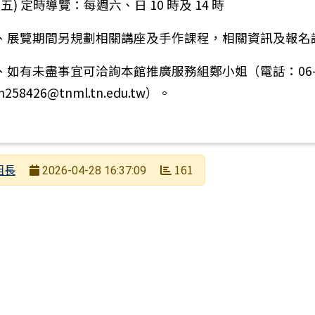
(五) 定時導覽：每週六、日 10 時及 14 時
、展覽期間另規劃相關講座及手作課程，相關資訊及報名
、如有未盡事宜可洽詢本館推廣服務組鄭小姐（電話：06-3035
an258426@tnml.tn.edu.tw）。
組長
161
2026-04-28 16:37:09