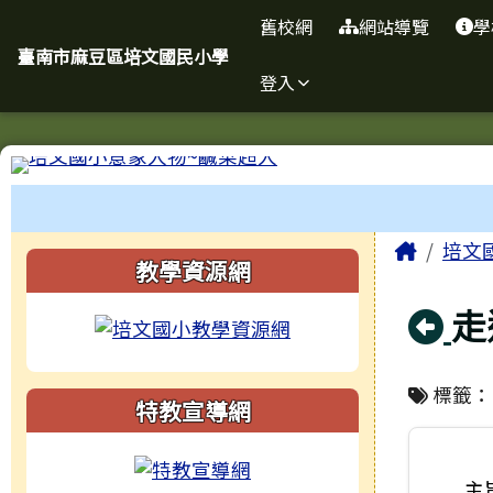
臺南市麻豆區培文國民小
導覽列
跳至主內容區
舊校網
網站導覽
學
臺南市麻豆區培文國民小學
登入
工具列
頁尾區域
主內
Home
培文
左邊區域內容
教學資源網
回
走
標籤
特教宣導網
主