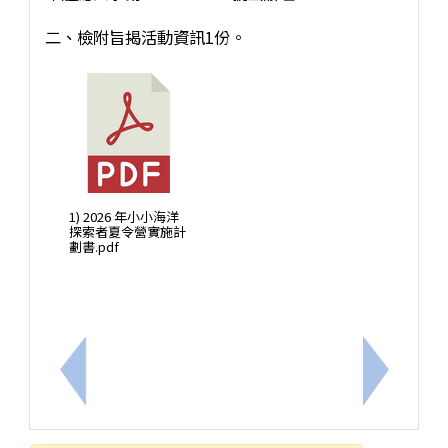
二、檢附旨揭活動資訊1份。
1) 2026 年小小海洋
探索者夏令營實施計
劃書.pdf
上一筆：走進雲霧森林－探索山椒魚特展
下一筆：