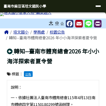
臺南市麻豆區培文國民小學
導覽列
跳至主內容區
臺南市麻豆區培文國民小學
工具列
大
中
小
頁尾區域
主內容區域
Home
培文國小
學務處
校園公告
轉知--臺南市體育總會2026 年小小海洋探索者夏令營
回上頁
轉知--臺南市體育總會2026 年小小
海洋探索者夏令營
標籤：
公告
說明：
一、依據社團法人臺南市體育總會115年4月13日南
市體總四字第1150180299號函辦理。