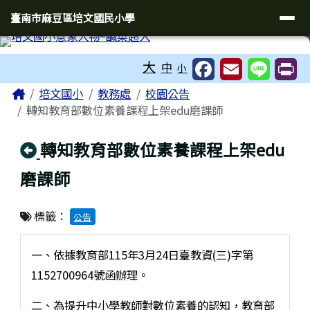
臺南市麻豆區培文國民小學
導覽列
跳至主內容區
臺南市麻豆區培文國民小學
工具列
大
中
小
頁尾區域
主內容區域
Home
培文國小
教務處
校園公告
轉知教育部數位素養課程上架edu磨課師
回上頁
轉知教育部數位素養課程上架edu
磨課師
標籤：
公告
一、依據教育部115年3月24日臺教資(三)字第
1152700964號函辦理。
二、為提升中小學教師對數位素養的認知，教育部