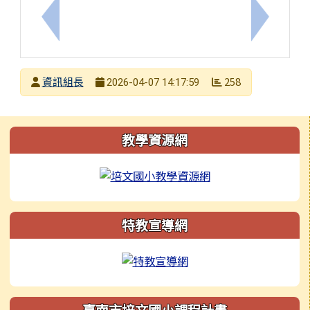
上一筆：轉知因材網數學素養團隊辦理「B4各領域/
下一筆：
發布者
資訊組長
258
2026-04-07 14:17:59
發布日期
瀏覽次數
左邊區域內容
教學資源網
特教宣導網
臺南市培文國小課程計畫